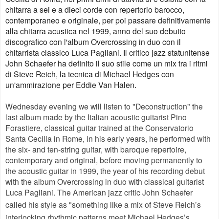
chitarra a sei e a dieci corde con repertorio barocco,
contemporaneo e originale, per poi passare definitivamente
alla chitarra acustica nel 1999, anno del suo debutto
discografico con l'album Overcrossing in duo con il
chitarrista classico Luca Pagliani. Il critico jazz statunitense
John Schaefer ha definito il suo stile come un mix tra i ritmi
di Steve Reich, la tecnica di Michael Hedges con
un'ammirazione per Eddie Van Halen.
Wednesday evening we will listen to "Deconstruction" the
last album made by the Italian acoustic guitarist Pino
Forastiere, classical guitar trained at the Conservatorio
Santa Cecilia in Rome, in his early years, he performed with
the six- and ten-string guitar, with baroque repertoire,
contemporary and original, before moving permanently to
the acoustic guitar in 1999, the year of his recording debut
with the album Overcrossing in duo with classical guitarist
Luca Pagliani. The American jazz critic John Schaefer
called his style a
s
"something like a mix of Steve Reich’s
interlocking rhythmic patterns meet Michael Hedges’s