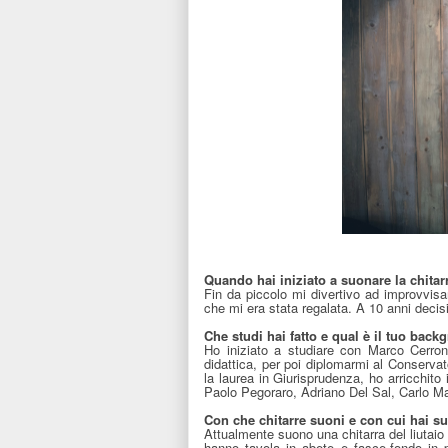
Quando hai iniziato a suonare la chitar
Fin da piccolo mi divertivo ad improvvisar
che mi era stata regalata. A 10 anni decis
Che studi hai fatto e qual è il tuo bac
Ho iniziato a studiare con Marco Cerroni
didattica, per poi diplomarmi al Conserva
la laurea in Giurisprudenza, ho arricchito
Paolo Pegoraro, Adriano Del Sal, Carlo M
Con che chitarre suoni e con cui hai s
Attualmente suono una chitarra del liutaio
hanno tavola in abete e fasce-fondo in p