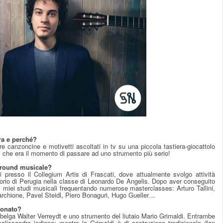
ra e perché?
e canzoncine e motivetti ascoltati in tv su una piccola tastiera-giocattolo
i che era il momento di passare ad uno strumento più serio!
kground musicale?
 presso il Collegium Artis di Frascati, dove attualmente svolgo attività
torio di Perugia nella classe di Leonardo De Angelis. Dopo aver conseguito
 i miei studi musicali frequentando numerose masterclasses: Arturo Tallini,
archione, Pavel Steidl, Piero Bonaguri, Hugo Gueller…
uonato?
 belga Walter Verreydt e uno strumento del liutaio Mario Grimaldi. Entrambe
alissandro indiano; mentre la Grimaldi è di costruzione tradizionale (fan