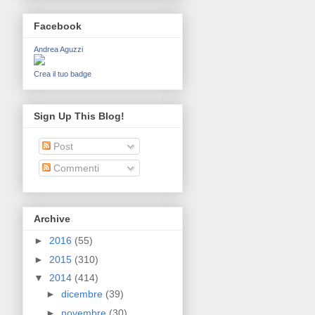
Facebook
Andrea Aguzzi
Crea il tuo badge
Sign Up This Blog!
Post
Commenti
Archive
►
2016
(55)
►
2015
(310)
▼
2014
(414)
►
dicembre
(39)
►
novembre
(30)