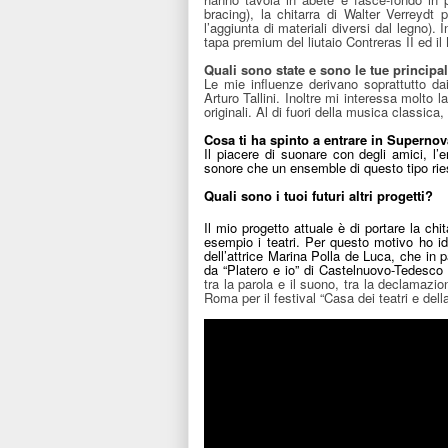
bracing), la chitarra di Walter Verreydt 
l’aggiunta di materiali diversi dal legno)
tapa premium del liutaio Contreras II ed 
Quali sono state e sono le tue principa
Le mie influenze derivano soprattutto da
Arturo Tallini. Inoltre mi interessa molto
originali. Al di fuori della musica classic
Cosa ti ha spinto a entrare in Superno
Il piacere di suonare con degli amici, l’e
sonore che un ensemble di questo tipo rie
Quali sono i tuoi futuri altri progetti?
Il mio progetto attuale è di portare la chit
esempio i teatri. Per questo motivo ho i
dell’attrice Marina Polla de Luca, che in
da “Platero e io” di Castelnuovo-Tedesco 
tra la parola e il suono, tra la declamazi
Roma per il festival “Casa dei teatri e d