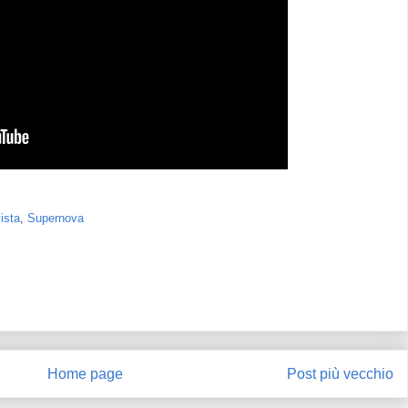
vista
,
Supernova
Home page
Post più vecchio