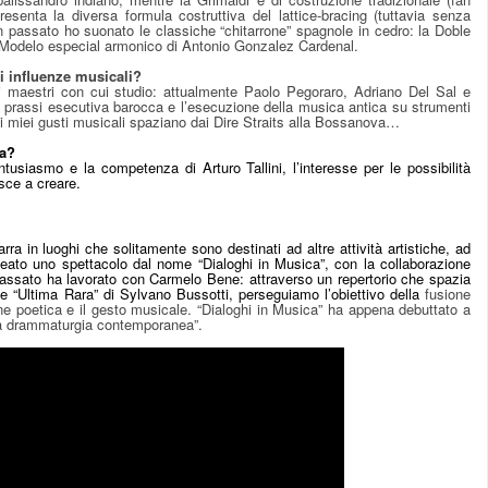
presenta la diversa formula costruttiva del lattice-bracing (tuttavia senza
. In passato ho suonato le classiche “chitarrone” spagnole in cedro: la Doble
il Modelo especial armonico di Antonio Gonzalez Cardenal.
li influenze musicali?
i maestri con cui studio: attualmente Paolo Pegoraro, Adriano Del Sal e
 la prassi esecutiva barocca e l’esecuzione della musica antica su strumenti
a, i miei gusti musicali spaziano dai Dire Straits alla Bossanova…
va?
ntusiasmo e la competenza di Arturo Tallini, l’interesse per le possibilità
sce a creare.
arra in luoghi che solitamente sono destinati ad altre attività artistiche, ad
deato uno spettacolo dal nome “Dialoghi in Musica”, con la collaborazione
 passato ha lavorato con Carmelo Bene: attraverso un repertorio che spazia
e “Ultima Rara” di Sylvano Bussotti, perseguiamo l’obiettivo della
fusione
one poetica e il gesto musicale. “Dialoghi in Musica” ha appena debuttato a
ella drammaturgia contemporanea”.