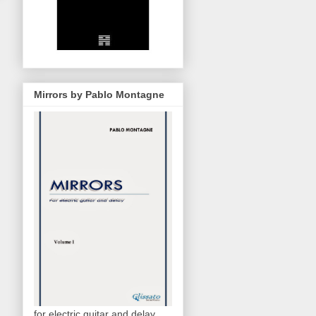
Mirrors by Pablo Montagne
for electric guitar and delay