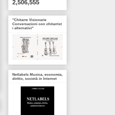
2,506,555
"Chitarre Visionarie
Conversazi​oni con chitarrist​
i alternativ​i"
Netlabels Musica, economia,
diritto, società in Internet